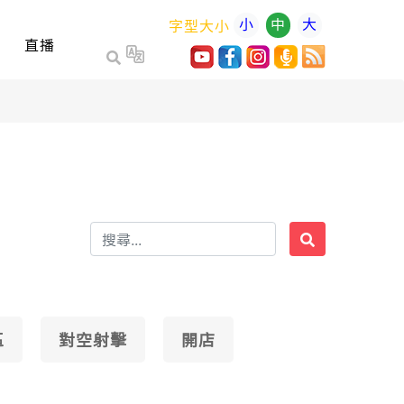
小
中
大
字型大小
直播
區
對空射擊
開店