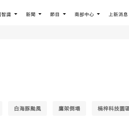
語智識
新聞
節目
南部中心
上新消息
白海豚颱風
鷹架倒塌
楠梓科技園