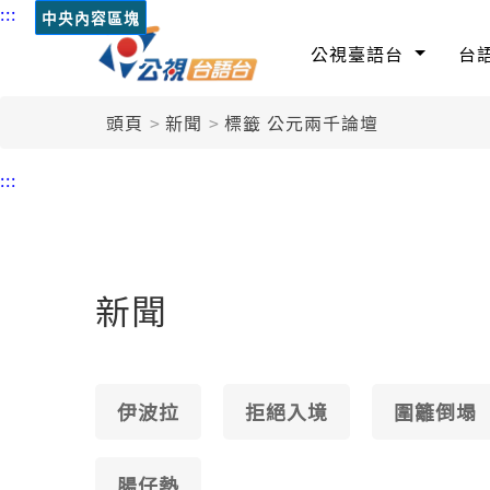
:::
中央內容區塊
公視臺語台
台
頭頁
新聞
標籤 公元兩千論壇
:::
新聞
伊波拉
拒絕入境
圍籬倒塌
腸仔熱