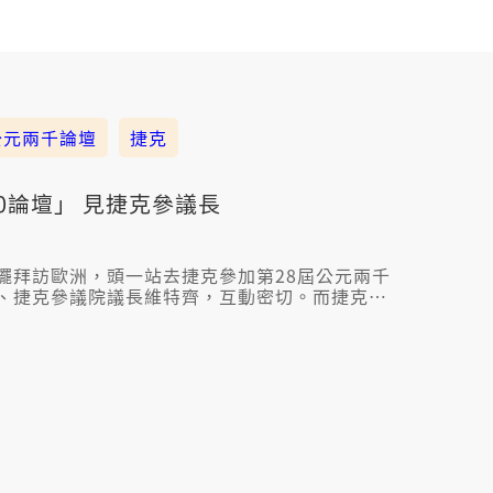
公元兩千論壇
捷克
0論壇」 見捷克參議長
擺拜訪歐洲，頭一站去捷克參加第28屆公元兩千
、捷克參議院議長維特齊，互動密切。而捷克總
裴洛西，嘛攏會去參加。蔡英文欲佇臺灣時間今