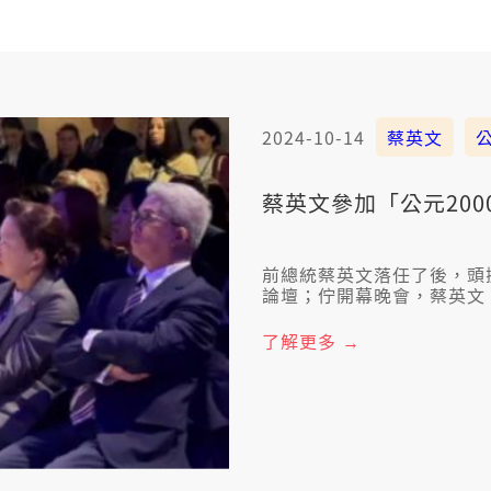
2024-10-14
蔡英文
蔡英文參加「公元200
前總統蔡英文落任了後，頭
論壇；佇開幕晚會，蔡英文
統帕維爾、美國眾議院議長
仔日下晡的時，發表演說。
了解更多 →