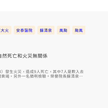
東大火
安泰醫院
蘇清泉
風颱
颱風
是自然死亡和火災無關係
3）發生火災，造成9人死亡，其中7人是欶入去
臟衰竭，另外一名猶咧檢驗。榮譽院長蘇清泉昨
電壓無穩定、捷跳電有牽連。台電表示，現場送
泉今仔日（4）煞改喙，講病院會擔起責任。