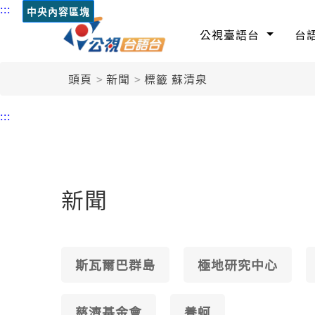
:::
中央內容區塊
公視臺語台
台
頭頁
新聞
標籤 蘇清泉
:::
新聞
斯瓦爾巴群島
極地研究中心
慈濟基金會
養蚵