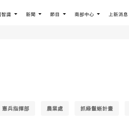
語智識
新聞
節目
南部中心
上新消息
憲兵指揮部
農業處
抓綠鬣蜥計畫