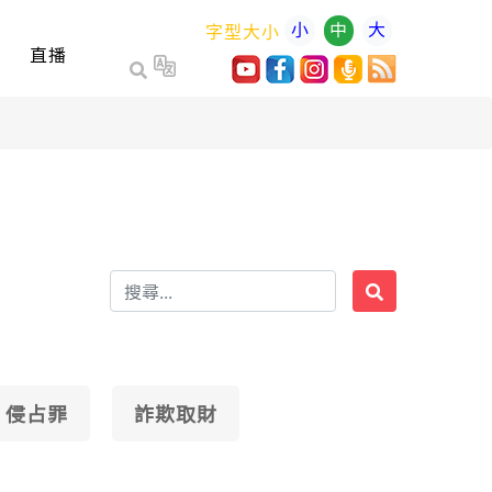
小
中
大
字型大小
直播
侵占罪
詐欺取財