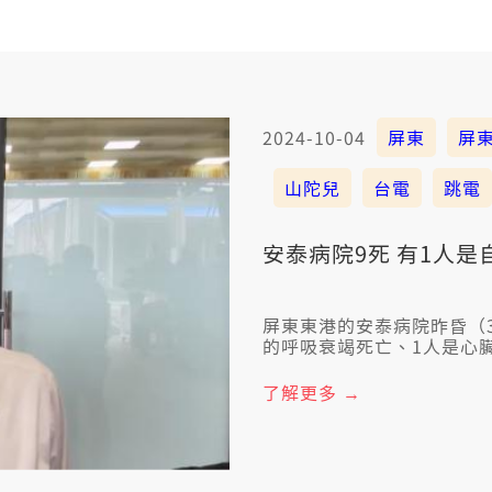
2024-10-04
屏東
屏
山陀兒
台電
跳電
安泰病院9死 有1人
屏東東港的安泰病院昨昏（
的呼吸衰竭死亡、1人是心
昏講，火災可能和風颱來，
電正常，設備無損害。蘇清
了解更多 →