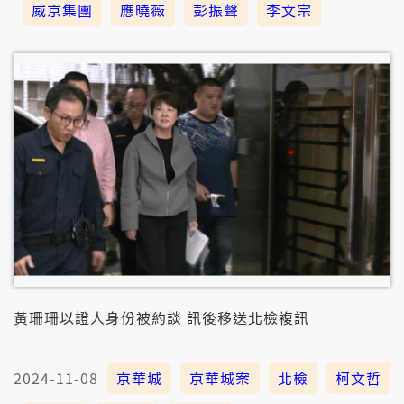
威京集團
應曉薇
彭振聲
李文宗
黃珊珊以證人身份被約談 訊後移送北檢複訊
2024-11-08
京華城
京華城案
北檢
柯文哲