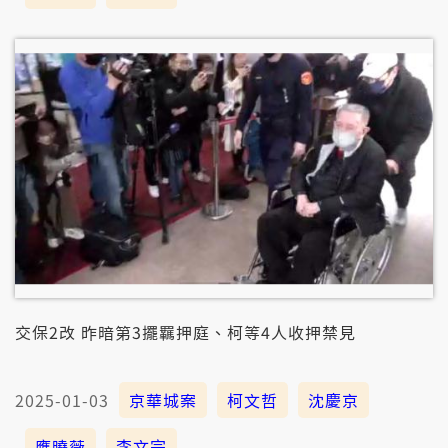
交保2改 昨暗第3擺羈押庭、柯等4人收押禁見
2025-01-03
京華城案
柯文哲
沈慶京
應曉薇
李文宗