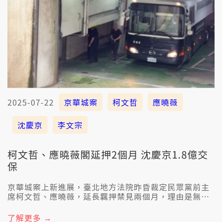
2025-07-22
京華城案
柯文哲
應曉薇
沈慶京
李文宗
柯文哲、應曉薇閣延押2個月 沈慶京1.8億交
保
京華城案上新進展，臺北地方法院昨昏裁定民眾黨前主
席柯文哲、應曉薇，延長羈押禁見兩個月，理由是無法
度排除in滅證或者是串通共犯、證人的疑慮，所以延
押。沈慶京以1億8千萬交保、李文宗2千萬交保。
了解更多 →