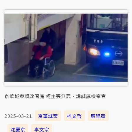
京華城案頭改開庭 柯主張無罪、講誠慼檢察官
2025-03-21
京華城案
柯文哲
應曉薇
沈慶京
李文宗