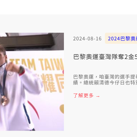
2024-08-16
2024巴黎奧
巴黎奧運臺灣隊奪2金
巴黎奧運，咱臺灣的選手提
績。總統賴清德今仔日也特
論輸贏，攏是臺灣英雄。總
泰也講著目前當咧籌備體育
了解更多 →