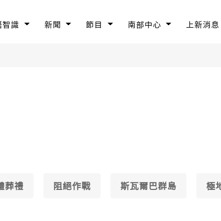
語智識
新聞
節目
南部中心
上新消息
體葬禮
阻絕作戰
斯瓦爾巴群島
極