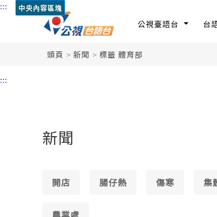
:::
中央內容區塊
公視臺語台
台
頭頁
新聞
標籤 體育部
:::
新聞
開店
腸仔熱
傷寒
集
農業處