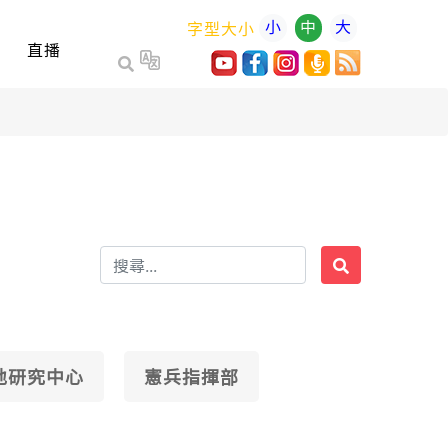
小
中
大
字型大小
直播
地研究中心
憲兵指揮部