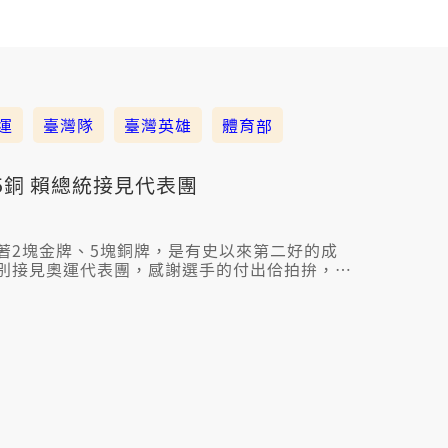
運
臺灣隊
臺灣英雄
體育部
5銅 賴總統接見代表團
著2塊金牌、5塊銅牌，是有史以來第二好的成
別接見奧運代表團，感謝選手的付出佮拍拚，無
統講希望臺灣會當成做體育強國，行政院長卓榮
部，籌備小組已經啟動。