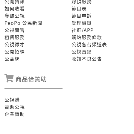
公開資訊
線頂服務
如何收看
節目表
參觀公視
節目申訴
PeoPo 公民新聞
受理檢舉
公視實習
社群/APP
租賃服務
網站服務條款
公視徵才
公視各台頻道表
公開招標
公視直播
公益網
收訊不良公告
商品佮贊助
公視購
贊助公視
企業贊助