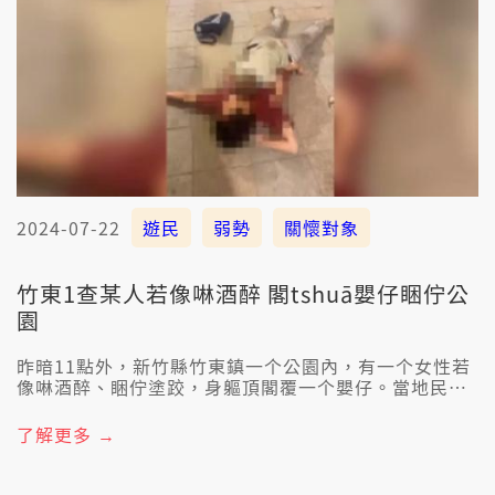
2024-07-22
遊民
弱勢
關懷對象
竹東1查某人若像啉酒醉 閣tshuā嬰仔睏佇公
園
昨暗11點外，新竹縣竹東鎮一个公園內，有一个女性若
像啉酒醉、睏佇塗跤，身軀頂閣覆一个嬰仔。當地民代
表示:這个女性是遊民；抑若社會處是講:已經共囡仔交予
家長照顧，會繼續追縱關懷，也會調查這个女性，敢有
了解更多 →
共嬰仔顧予好。