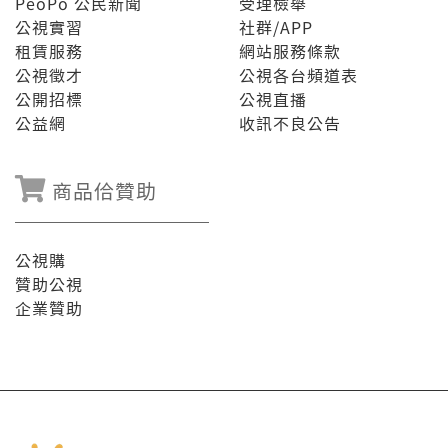
PeoPo 公民新聞
受理檢舉
公視實習
社群/APP
租賃服務
網站服務條款
公視徵才
公視各台頻道表
公開招標
公視直播
公益網
收訊不良公告
商品佮贊助
公視購
贊助公視
企業贊助