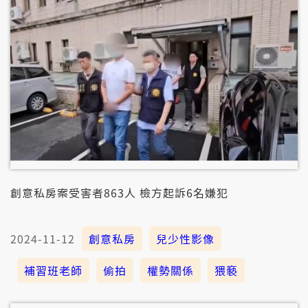
創意私房案受害者863人 檢方起訴6名嫌犯
2024-11-12
創意私房
兒少性影像
補習班老師
偷拍
權勢關係
猥褻