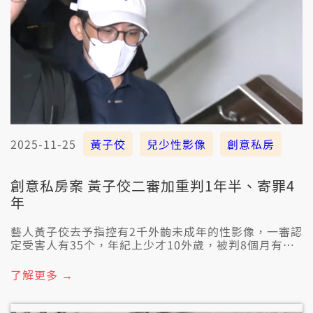
2025-11-25
黃子佼
兒少性影像
創意私房
創意私房案 黃子佼二審加重判1年半、寄罪4
年
藝人黃子佼去予指控有2千外齣未成年的性影像，一審認
定受害人有35个，年紀上少才10外歲，被判8個月有期
徒刑，閣再上訴，二審發現有閣較濟的被害人，毋過佇
宣判進前，黃子佼的律師聲明指出，已經佮所有被害人
了解更多 →
和解賠償，也強調伊真心後悔，全案今仔日宣判，高等
法院判伊1年6個月有期徒刑，寄罪4年。會當閣上訴。