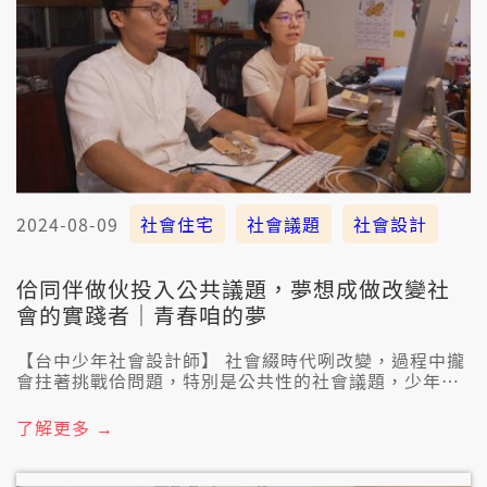
2024-08-09
社會住宅
社會議題
社會設計
佮同伴做伙投入公共議題，夢想成做改變社
會的實踐者｜青春咱的夢
【台中少年社會設計師】 社會綴時代咧改變，過程中攏
會拄著挑戰佮問題，特別是公共性的社會議題，少年世
代有人選擇政治，有人選擇徛到第一線。 台中有一陣平
均三十歲的少年人透過社會設計來創造社會的新價值，
了解更多 →
佮政府、居民，閣有社福團體合作，佇台中推動社會住
宅、舉辦文化活動、做青年培力等等的項目。 公視臺語
台《青春！咱的夢》8/10這禮拜六暗時7點半，來看這