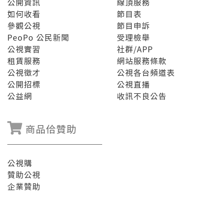
公開資訊
線頂服務
如何收看
節目表
參觀公視
節目申訴
PeoPo 公民新聞
受理檢舉
公視實習
社群/APP
租賃服務
網站服務條款
公視徵才
公視各台頻道表
公開招標
公視直播
公益網
收訊不良公告
商品佮贊助
公視購
贊助公視
企業贊助