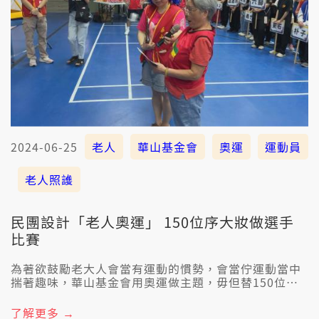
2024-06-25
老人
華山基金會
奧運
運動員
老人照護
民團設計「老人奧運」 150位序大妝做選手
比賽
為著欲鼓勵老大人會當有運動的慣勢，會當佇運動當中
揣著趣味，華山基金會用奧運做主題，毋但替150位老
大人妝娗做世界各國的運動員，閣設計趣味的比賽，希
望老大人透過人佮人之間的互動，予身體佮心理會當閣
了解更多 →