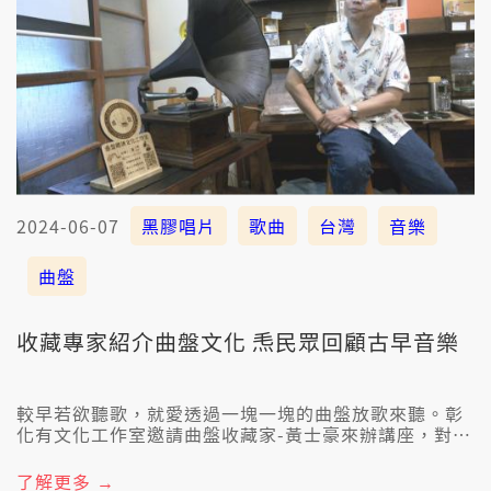
2024-06-07
黑膠唱片
歌曲
台灣
音樂
曲盤
收藏專家紹介曲盤文化 𤆬民眾回顧古早音樂
較早若欲聽歌，就愛透過一塊一塊的曲盤放歌來聽。彰
化有文化工作室邀請曲盤收藏家-黃士豪來辦講座，對
1910年代開始介紹臺灣的曲盤文化，𤆬逐家欣賞台灣百
外年來的臺灣音樂。
了解更多 →