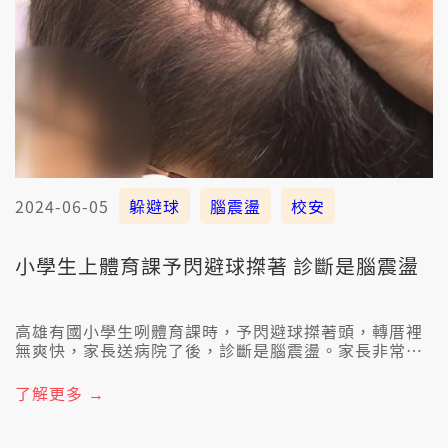
2024-06-05
躲避球
腦震盪
校安
小學生上體育課予閃避球搩著 診斷是腦震盪
高雄有國小學生咧體育課時，予閃避球搩著頭，轉厝裡
無爽快，家長送病院了後，診斷是腦震盪。家長非常不
滿，認為體育老師干焦聯絡簿簡單交代，無共囡仔送去
保健室檢查，要求教育局愛查。
了解更多 →