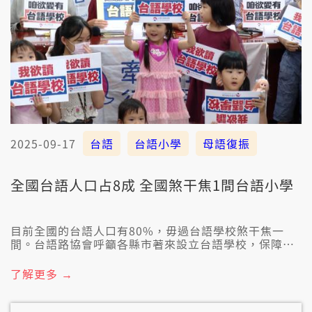
2025-09-17
台語
台語小學
母語復振
全國台語人口占8成 全國煞干焦1間台語小學
目前全國的台語人口有80%，毋過台語學校煞干焦一
間。台語路協會呼籲各縣市著來設立台語學校，保障教
育資源。另外，6歲到14歲的囡仔干焦7.4%會講台語，
顯示設立台語學校著愛趕緊。
了解更多 →