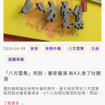
2024-04-09
食安
食物中毒
八方雲集
王品
諾羅病毒
「八方雲集」煎餃、番麥羹湯 有4人食了吐閣
落
國內連紲煏出食物中毒的案件，臺北有民眾去八方雲集
點煎餃佮番麥羹湯食，4个人出現吐閣落的症頭，懷疑是
食物中毒。另外，王品集團下跤的店面，到今攏總有82
个人身體無爽快，目前對一寡患者的檢體有驗著諾羅病
了解更多 →