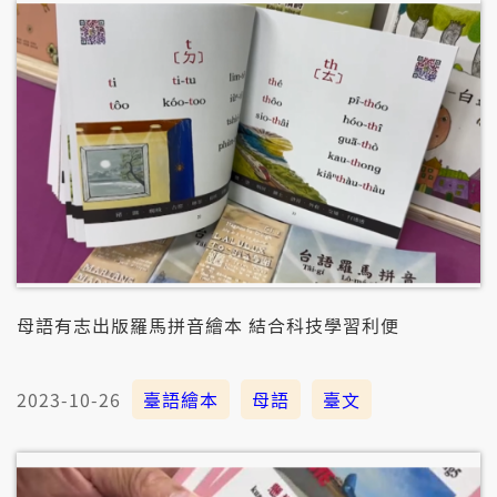
母語有志出版羅馬拼音繪本 結合科技學習利便
2023-10-26
臺語繪本
母語
臺文