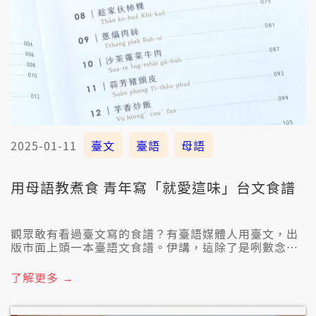
2025-01-11
臺文
臺語
母語
用母語教煮食 青年寫「就愛這味」台文食譜
觀眾敢有看過臺文寫的食譜？有臺語媒體人用臺文，出
版市面上頭一本臺語文食譜。伊講，這除了是咧數念伊
的家鄉南投的滋味，也是咧希望逐家通以生活化的方
式，來認捌臺語文。
了解更多 →