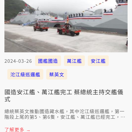
2024-03-26
國艦國造
萬江艦
安江艦
沱江級巡邏艦
蔡英文
國造安江艦、萬江艦完工 蔡總統主持交艦儀
式
總統蔡英文推動國造藏水艦，其中沱江級巡邏艦，第一
階段上尾的第5、第6隻，安江艦、萬江艦已經完工，總
統蔡英文今仔日嘛親身去蘇澳港，主持交艦儀式。
了解更多 →