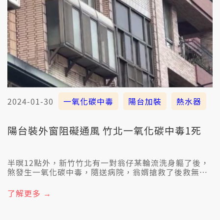
2024-01-30
一氧化碳中毒
陽台加裝
熱水器
陽台裝外窗阻礙通風 竹北一氧化碳中毒1死
半暝12點外，新竹竹北有一對翁仔某輪流洗身軀了後，
煞發生一氧化碳中毒，隨送病院，翁婿搶救了後救無轉
來。警方認為，這戶咧露台共人加安窗仔門、干焦開一
縫爾爾，可能是熱水爐的瓦斯無燒完全、空氣無流通，
了解更多 →
才會一氧化碳中毒。