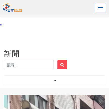
:::
中央內容區塊
頭頁
新聞
標籤 陽台加裝
:::
新聞