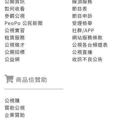
公開資訊
線頂服務
如何收看
節目表
參觀公視
節目申訴
PeoPo 公民新聞
受理檢舉
公視實習
社群/APP
租賃服務
網站服務條款
公視徵才
公視各台頻道表
公開招標
公視直播
公益網
收訊不良公告
商品佮贊助
公視購
贊助公視
企業贊助