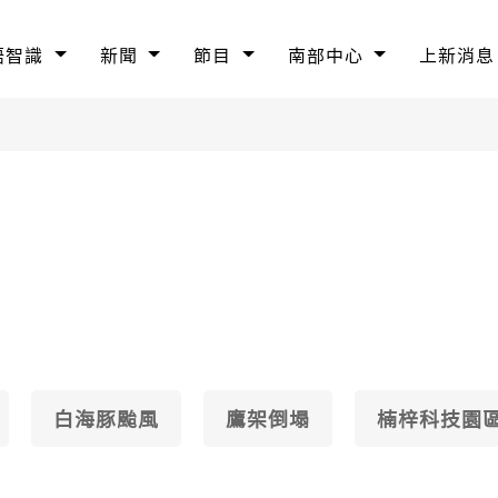
語智識
新聞
節目
南部中心
上新消息
白海豚颱風
鷹架倒塌
楠梓科技園