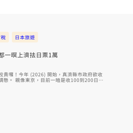
宿稅
日本旅遊
京都一暝上濟抾日票1萬
貴囉！今年 (2026) 開始，真濟縣市政府欲收
懸。 親像東京，目前一暗是收100到200日
%；京都是拍算共日票1000調到1萬。 稅收欲
毋過也引起旅客和業者反彈。