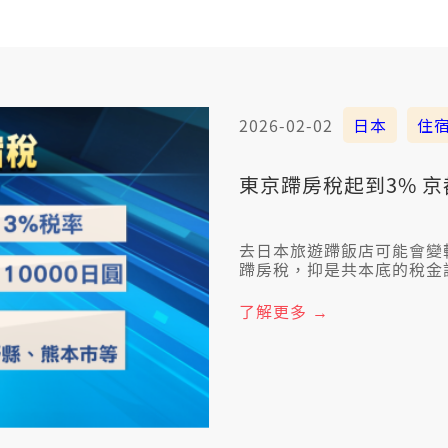
2026-02-02
日本
住
東京蹛房稅起到3% 
去日本旅遊蹛飯店可能會變較
蹛房稅，抑是共本底的稅金調
票，未來會調到蹛房價數的3
用來解決過度旅遊的問題，
了解更多 →