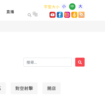
小
中
大
字型大小
直播
區
對空射擊
開店