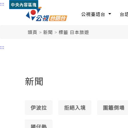
:::
中央內容區塊
公視臺語台
台
頭頁
新聞
標籤 日本旅遊
:::
新聞
伊波拉
拒絕入境
圍籬倒塌
腸仔熱