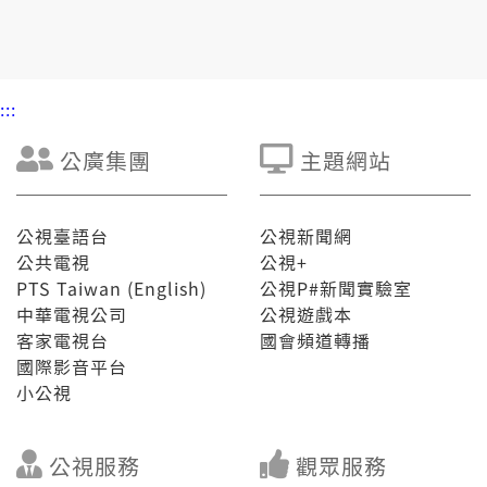
選舉，閣和藍營的政客一條龍作業、影響國家。另外，
民進黨的不分區立委洪申翰也予人煏出有去開查某的影
片，洪申翰講影片是假的，已經報案。
:::
公廣集團
主題網站
公視臺語台
公視新聞網
公共電視
公視+
PTS Taiwan (English)
公視P#新聞實驗室
中華電視公司
公視遊戲本
客家電視台
國會頻道轉播
國際影音平台
小公視
公視服務
觀眾服務