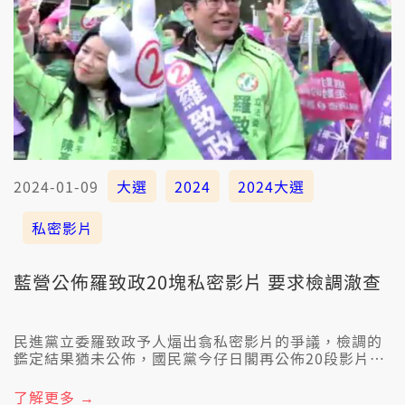
2024-01-09
大選
2024
2024大選
私密影片
藍營公佈羅致政20塊私密影片 要求檢調澈查
民進黨立委羅致政予人煏出翕私密影片的爭議，檢調的
鑑定結果猶未公佈，國民黨今仔日閣再公佈20段影片，
嘛交予檢調，呼籲佇一工內公佈調查結果。 羅致政早起
佇面冊回應，質疑國民黨影片的來源，也批評中共介入
了解更多 →