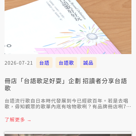
2026-07-21
台語
台語歌
誠品
冊店「台語歌足好耍」企劃 招讀者分享台語
歌
台語流行歌自日本時代發展到今已經欲百年。若是去唱
歌，毋知觀眾的歌單內底有啥物歌咧？有品牌冊店咧7月
的《提案》免費雜誌，推出「台語歌好好玩」企劃，招
讀者分享台語歌，當中也觀察著台語歌定連結著家庭的
了解更多 →
生活記憶，也有真濟聽無台語的現象。有長期關注台語
音樂的廣播媒體人認為，聽無毋是問題，若因為歌好
聽，對台語產生興趣、進一步去了解，感受就會愈豐