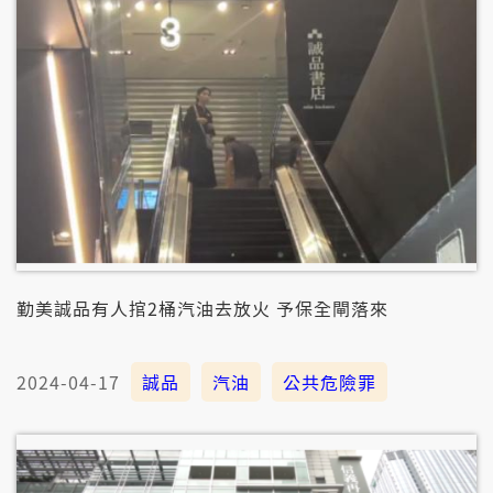
富。
勤美誠品有人捾2桶汽油去放火 予保全閘落來
2024-04-17
誠品
汽油
公共危險罪