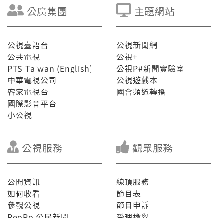
公廣集團
主題網站
公視臺語台
公視新聞網
公共電視
公視+
PTS Taiwan (English)
公視P#新聞實驗室
中華電視公司
公視遊戲本
客家電視台
國會頻道轉播
國際影音平台
小公視
公視服務
觀眾服務
公開資訊
線頂服務
如何收看
節目表
參觀公視
節目申訴
PeoPo 公民新聞
受理檢舉