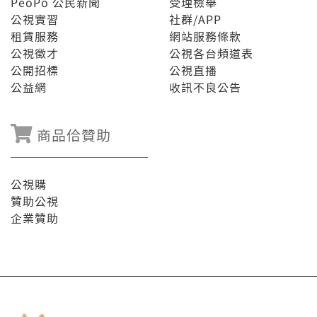
PeoPo 公民新聞
受理檢舉
公視實習
社群/APP
租賃服務
網站服務條款
公視徵才
公視各台頻道表
公開招標
公視直播
公益網
收訊不良公告
商品佮贊助
公視購
贊助公視
企業贊助