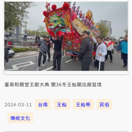
臺南和勝堂王獻大典 閬36冬王船閣出廠踅境
2024-03-11
台南
王船
王船祭
民俗
傳統文化