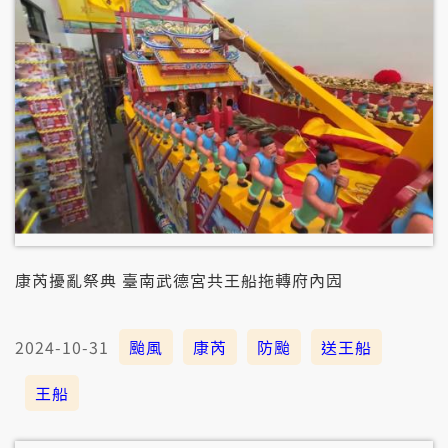
康芮擾亂祭典 臺南武德宮共王船拖轉府內囥
2024-10-31
颱風
康芮
防颱
送王船
王船