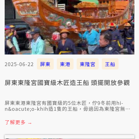
2025-06-22
屏東
東港
東隆宮
王船
屏東東隆宮國寶級木匠造王船 頭擺開放參觀
屏東東港東隆宮有國寶級的5位木匠，佇9冬前用hi-
n&oacute;o-khih造1隻的王船，毋過因為東隆宮無夠
闊，無法度予民眾來看這隻王船，今仔日(6/22)東隆宮
配合展覽，共王船徙到王船文化館，欲予民眾閣較認捌
了解更多 →
迎王船的傳統信仰。