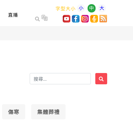
小
中
大
字型大小
直播
傷寒
集體葬禮