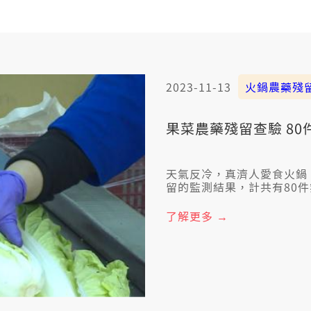
2023-11-13
火鍋農藥殘
果菜農藥殘留查驗 8
天氣反冷，真濟人愛食火鍋
留的監測結果，計共有80
有專門賣水果絞汁手摵茶的
了解更多 →