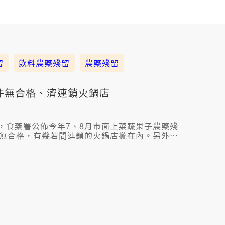
留
飲料農藥殘留
農藥殘留
0件無合格、濟連鎖火鍋店
，食藥署公佈今年7、8月市面上菜蔬果子農藥殘
件無合格，有幾若間連鎖的火鍋店攏在內。另外也
店家，也驗出檸檬殺蟲劑「陶斯松」超過標準。