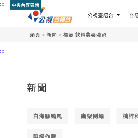
:::
中央內容區塊
公視臺語台
台
頭頁
新聞
標籤 飲料農藥殘留
:::
新聞
白海豚颱風
鷹架倒塌
楠梓
阻絕作戰