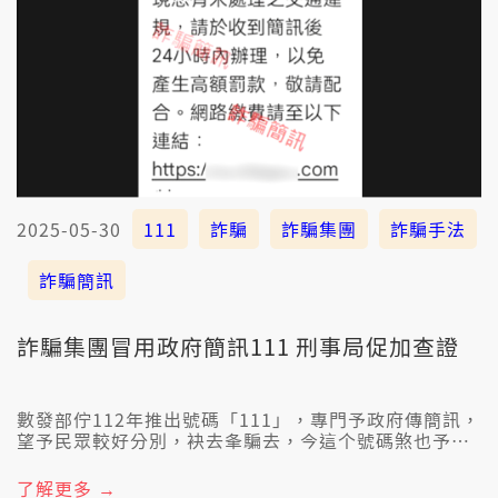
2025-05-30
111
詐騙
詐騙集團
詐騙手法
詐騙簡訊
詐騙集團冒用政府簡訊111 刑事局促加查證
數發部佇112年推出號碼「111」，專門予政府傳簡訊，
望予民眾較好分別，袂去夆騙去，今這个號碼煞也予詐
騙集團偷提去用。濟濟民眾看著111，就相信是政府
的，顛倒傷放心，自按呢去予人牽去。提醒咱的觀眾朋
了解更多 →