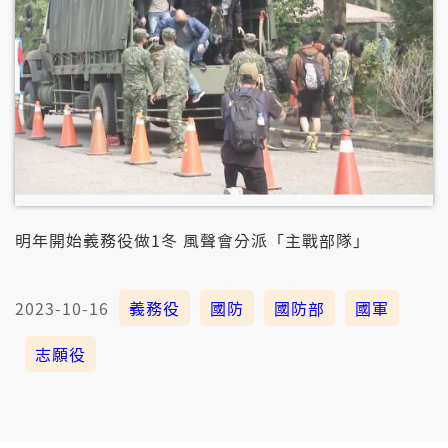
明年開始義務役做1冬 風聲會分派「主戰部隊」
2023-10-16
義務役
國防
國防部
國軍
志願役