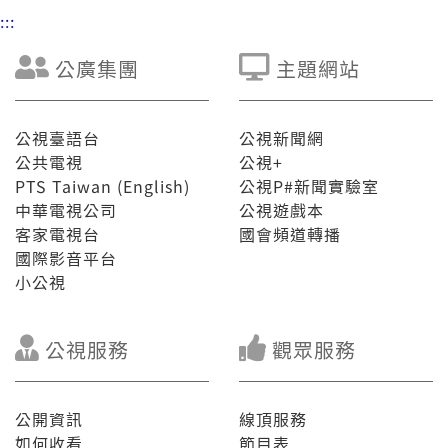
:::
公廣集團
主題網站
公視臺語台
公視新聞網
公共電視
公視+
PTS Taiwan (English)
公視P#新聞實驗室
中華電視公司
公視遊戲本
客家電視台
國會頻道轉播
國際影音平台
小公視
公視服務
觀眾服務
公開資訊
線頂服務
如何收看
節目表