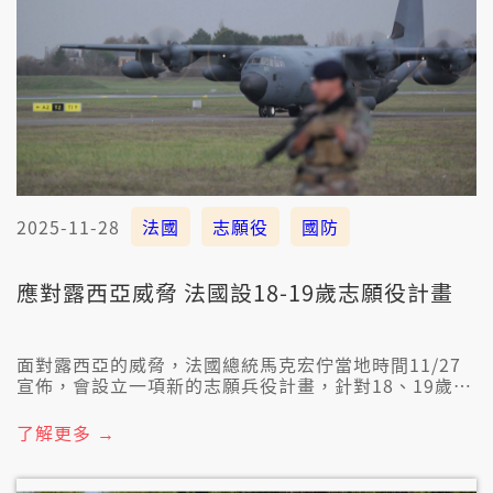
2025-11-28
法國
志願役
國防
應對露西亞威脅 法國設18-19歲志願役計畫
面對露西亞的威脅，法國總統馬克宏佇當地時間11/27
宣佈，會設立一項新的志願兵役計畫，針對18、19歲的
青年，無分查埔、查某，對2026年的熱天開始做兵，先
做10個月。另外，瑞士也拍算辦公投，共兵役制度改做
了解更多 →
無分性別的「全民服役制度」，取代目前的「男性強制
做兵制度」。