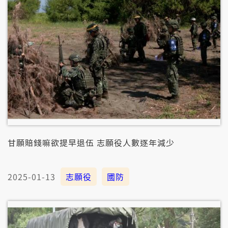
甘願賠錢嘛欲提早退伍 志願役人數逐年減少
2025-01-13
志願役
國防