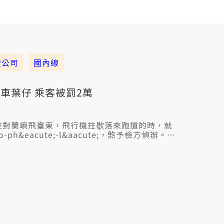
空公司
國內線
車葉仔 乘客被罰2萬
空對蘭嶼飛臺東，飛行機拄歇落來跑道的時，就
o-ph&eacute;-l&aacute;，煞予檢方偵辦。臺
，而且罪也毋是真重，就先以緩起訴處分。毋
為啥物會違反民航法規？德安航空表示，這隻飛
執行3C干擾認證，加上飛行機頂頭無空服員，為
。