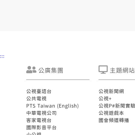
:::
公廣集團
主題網站
公視臺語台
公視新聞網
公共電視
公視+
PTS Taiwan (English)
公視P#新聞實
中華電視公司
公視遊戲本
客家電視台
國會頻道轉播
國際影音平台
小公視