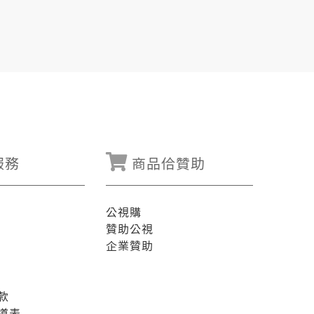
服務
商品佮贊助
公視購
贊助公視
企業贊助
款
道表