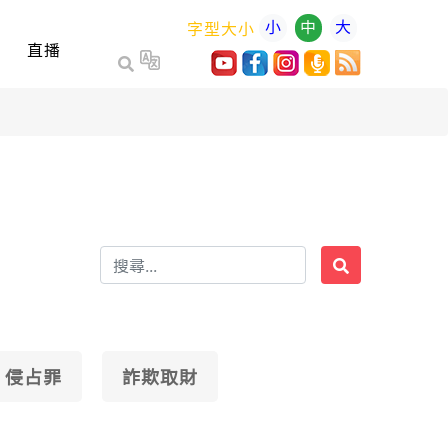
小
中
大
字型大小
直播
侵占罪
詐欺取財