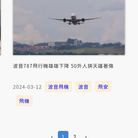
波音787飛行機雄雄下降 50外人挵天篷著傷
2024-03-12
波音飛機
波音
飛安
飛機
‹
1
2
›