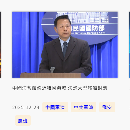
中國海警船倚近咱國海域 海巡大型艦船對應
2025-12-29
中國軍演
中共軍演
飛安
航班