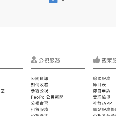
公視服務
觀眾
公開資訊
線頂服務
如何收看
節目表
驗室
參觀公視
節目申訴
PeoPo 公民新聞
受理檢舉
公視實習
社群/APP
租賃服務
網站服務條
公視徵才
公視各台頻