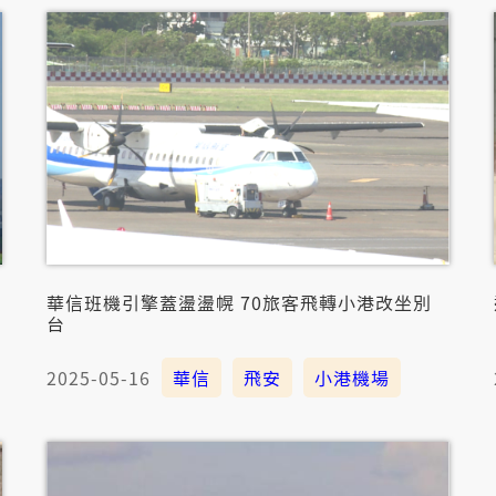
華信班機引擎蓋盪盪幌 70旅客飛轉小港改坐別
台
2025-05-16
華信
飛安
小港機場