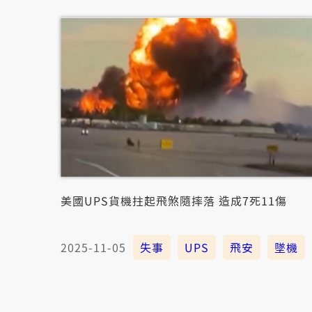
美國UPS貨機拄起飛煞隨摔落 造成7死11傷
2025-11-05
失事
UPS
飛安
墜機