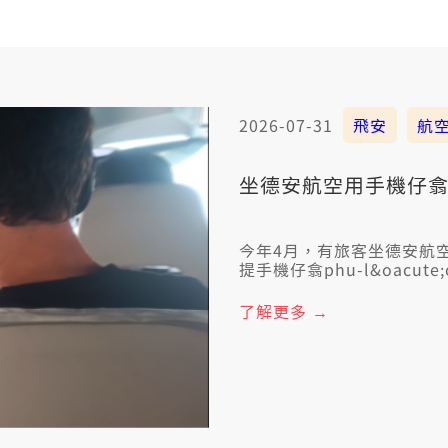
2026-07-31
飛安
航
坐德安航空用手機仔翕
今年4月，有旅客坐德安航
提手機仔翕phu-l&oacute;
東地檢署考慮著伊承認犯罪
過，飛行機頂頭用手機仔，
了解更多 →
行機的機型，猶未經過原廠
著確保飛航安全，全程禁用