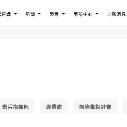
語智識
新聞
節目
南部中心
上新消息
憲兵指揮部
農業處
抓綠鬣蜥計畫