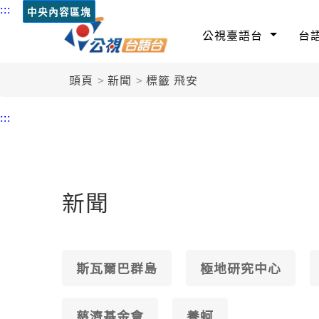
:::
中央內容區塊
公視臺語台
台
頭頁
新聞
標籤 飛安
:::
新聞
斯瓦爾巴群島
極地研究中心
慈濟基金會
養蚵