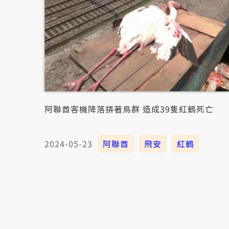
阿聯酋客機降落挵著鳥群 造成39隻紅鶴死亡
2024-05-23
阿聯酋
飛安
紅鶴