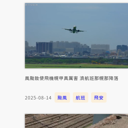
風颱致使飛機幌甲真厲害 濟航班那幌那降落
2025-08-14
颱風
航班
飛安