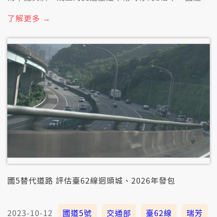
號清水服務區甚至提早2點鐘做生理。抑若明仔載
（4/4）真濟人會去培墓、祭祖，甚至是tshit-
了解更多 →
th&ocirc;，建議民眾提早出門，也會當利用替代車路。
國5替代道路 評估臺62線迵頭城、2026年發包
2023-10-12
國道5號
交通部
臺62線
瑞芳