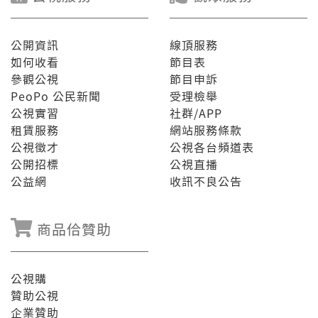
公開資訊
線頂服務
如何收看
節目表
參觀公視
節目申訴
PeoPo 公民新聞
受理檢舉
公視實習
社群/APP
租賃服務
網站服務條款
公視徵才
公視各台頻道表
公開招標
公視直播
公益網
收訊不良公告
商品佮贊助
公視購
贊助公視
企業贊助