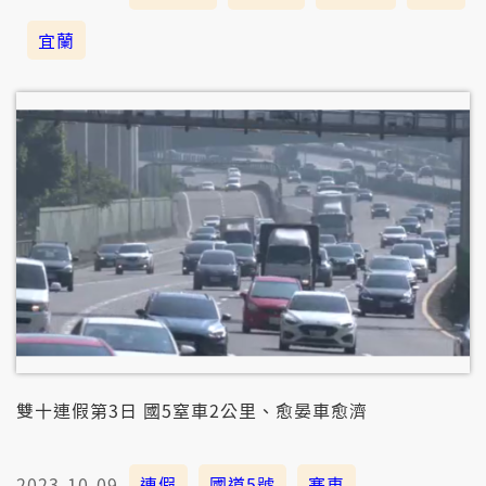
宜蘭
雙十連假第3日 國5窒車2公里、愈晏車愈濟
2023-10-09
連假
國道5號
塞車