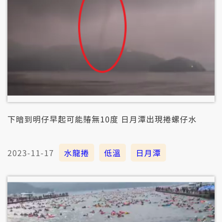
下暗到明仔早起可能賰無10度 日月潭出現捲螺仔水
2023-11-17
水龍捲
低溫
日月潭