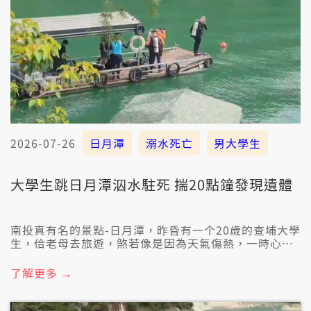
2026-07-26
日月潭
溺水死亡
男大學生
大學生跳日月潭泅水駐死 揣20點鐘發現遺體
南投真有名的景點-日月潭，昨昏有一个20歲的查埔大學
生，佮老母去旅遊，煞若像是因為天氣傷熱，一時心適
興，無穿任何的救生裝備，就跳入去日月潭泅水，想袂
到煞駐水失蹤。經過20點鐘的搜救行動，今仔日下晡已
了解更多 →
經揣著這个大學生，毋過已經明顯死亡。