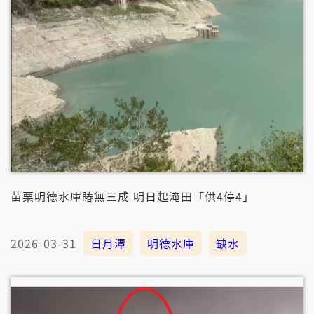
苗栗明德水庫賰無三成 明日起淹田「供4停4」
2026-03-31
日月潭
明德水庫
缺水