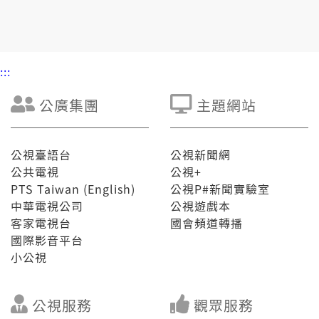
也表示，國軍綁手綁腳，較有創意顛倒是招募的好機
會。
:::
公廣集團
主題網站
公視臺語台
公視新聞網
公共電視
公視+
PTS Taiwan (English)
公視P#新聞實驗室
中華電視公司
公視遊戲本
客家電視台
國會頻道轉播
國際影音平台
小公視
公視服務
觀眾服務