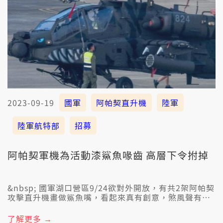
2023-09-19
國軍
阿帕契直升機
陸軍
陸軍航特部
招募
阿帕契軍機為活動漆鯊魚喙齒 高層下令拊掉
&nbsp; 國軍湖口營區9/24欲對外開放，有共2架阿帕契
攻擊直升機畫做鯊魚嘴，看起來真有創意，煞風聲有一
寡高層誠不滿，下令愛改轉來。陸軍航特部表示彩繪無
符合作戰需求，取消展示。就有立委認為傷過頭。專家
了解更多 →