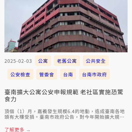
2025-02-03
公寓
老舊公寓
公共安全
公安檢查
管委會
台南
台南市政府
臺南擴大公寓公安申報規範 老社區實施恐驚
食力
頂個（1）月，嘉義發生規模6.4的地動，造成臺南各地
頭有大樓受損。臺南市政府公告，對今年開始擴大規
範，六層樓至七層樓的集合式公寓大樓，每四年愛做一
擺建築物的公共安全檢查申報。毋過有人煩惱，無管委
了解更多 →