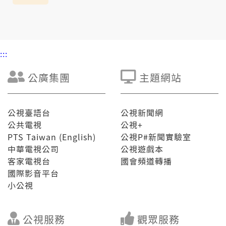
:::
公廣集團
主題網站
公視臺語台
公視新聞網
公共電視
公視+
PTS Taiwan (English)
公視P#新聞實驗室
中華電視公司
公視遊戲本
客家電視台
國會頻道轉播
國際影音平台
小公視
公視服務
觀眾服務