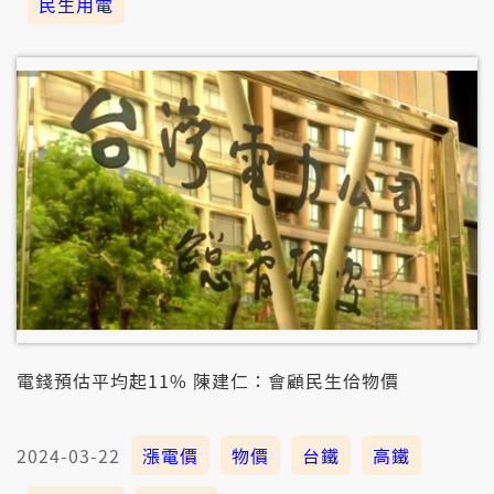
民生用電
電錢預估平均起11% 陳建仁：會顧民生佮物價
2024-03-22
漲電價
物價
台鐵
高鐵