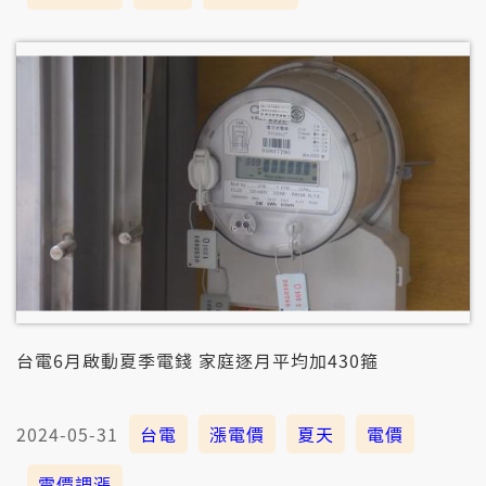
台電6月啟動夏季電錢 家庭逐月平均加430箍
2024-05-31
台電
漲電價
夏天
電價
電價調漲