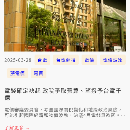
2025-03-28
台電
台電虧損
電價
電價調漲
漲電價
電費
電錢確定袂起 政院爭取預算、望撥予台電千
億
電價審議委員會，考量國際關稅變化和地緣政治風險，
可能引起國際經濟和物價波動，決議4月電錢無欲起。審
議會建議，請經濟部全力爭取立法院支持撥錢補貼台電
的預算，來健全台電財務和未來的經營。
了解更多 →