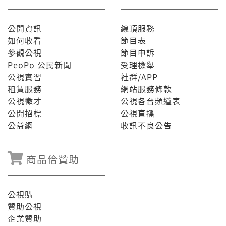
公開資訊
線頂服務
如何收看
節目表
參觀公視
節目申訴
PeoPo 公民新聞
受理檢舉
公視實習
社群/APP
租賃服務
網站服務條款
公視徵才
公視各台頻道表
公開招標
公視直播
公益網
收訊不良公告
商品佮贊助
公視購
贊助公視
企業贊助