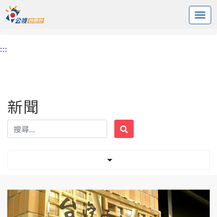
:::
中央內容區塊
頭頁
新聞
標籤 漲電價
:::
新聞