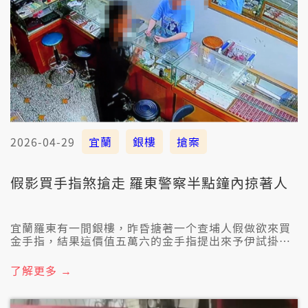
2026-04-29
宜蘭
銀樓
搶案
假影買手指煞搶走 羅東警察半點鐘內掠著人
宜蘭羅東有一間銀樓，昨昏搪著一个查埔人假做欲來買
金手指，結果這價值五萬六的金手指提出來予伊試掛爾
爾，越頭就旋去。頭家娘倏緊通報警察，佇咧半點鐘內
就掠著查埔人，毋過這金手指恐驚是已經予轉現金。
了解更多 →