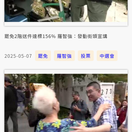
罷免2階送件達標156% 羅智強：發動街頭宣講
2025-05-07
罷免
羅智強
投票
中選會