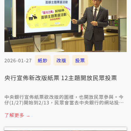
2026-01-27
紙鈔
改版
投票
央行宣佈新改版紙票 12主題開放民眾投票
中央銀行宣佈紙票欲改版的圖樣，也開放民眾參與。今
仔(1/27)開始到2/13，民眾會當去中央銀行的網站投
票，攏總有12个主題，一人投一改，上濟會當投5个主
題。
了解更多 →