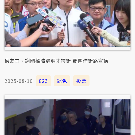
侯友宜、謝國樑陪羅明才掃街 罷團佇街路宣講
2025-08-10
823
罷免
投票