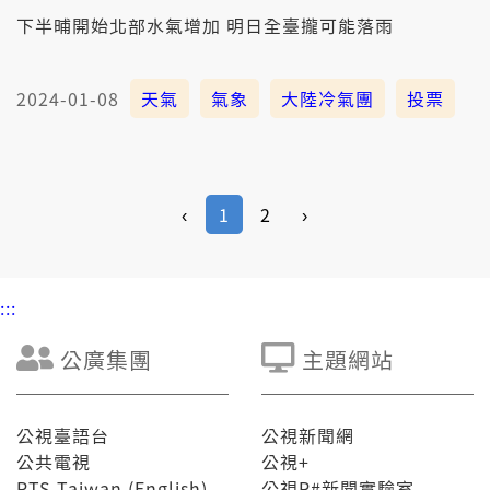
下半晡開始北部水氣增加 明日全臺攏可能落雨
2024-01-08
天氣
氣象
大陸冷氣團
投票
‹
1
2
›
:::
公廣集團
主題網站
公視臺語台
公視新聞網
公共電視
公視+
PTS Taiwan (English)
公視P#新聞實驗室