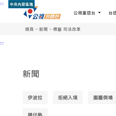
:::
中央內容區塊
公視臺語台
台
頭頁
新聞
標籤 司法改革
:::
新聞
伊波拉
拒絕入境
圍籬倒塌
腸仔熱