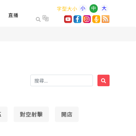
小
中
大
字型大小
直播
區
對空射擊
開店