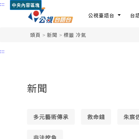
:::
中央內容區塊
公視臺語台
台
頭頁
新聞
標籤 冷氣
:::
新聞
多元藝術傳承
救命錢
朱宸
非法挖角