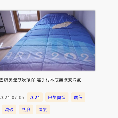
巴黎奧運鼓吹環保 選手村本底無欲安冷氣
2024-07-05
2024
巴黎奧運
環保
減碳
熱浪
冷氣