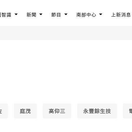
語智識
新聞
節目
南部中心
上新消息
佐
庭茂
高仰三
永豐餘生技