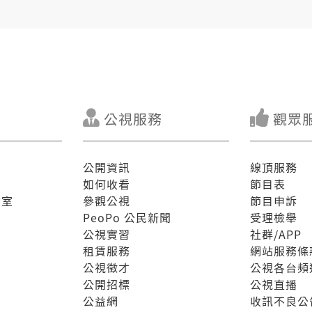
公視服務
觀眾
公開資訊
線頂服務
如何收看
節目表
驗室
參觀公視
節目申訴
PeoPo 公民新聞
受理檢舉
公視實習
社群/APP
租賃服務
網站服務條
公視徵才
公視各台頻
公開招標
公視直播
公益網
收訊不良公