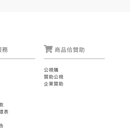
服務
商品佮贊助
公視購
贊助公視
企業贊助
款
道表
告