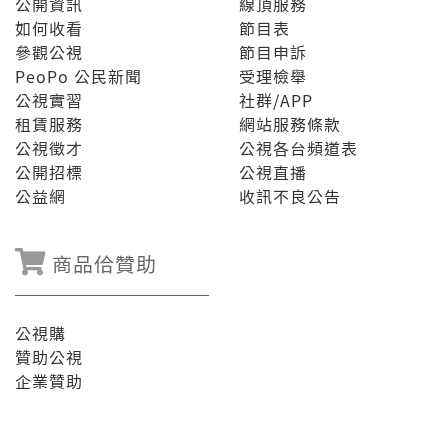
公開資訊
線頂服務
如何收看
節目表
參觀公視
節目申訴
PeoPo 公民新聞
受理檢舉
公視實習
社群/APP
租賃服務
網站服務條款
公視徵才
公視各台頻道表
公開招標
公視直播
公益網
收訊不良公告
商品佮贊助
公視購
贊助公視
企業贊助