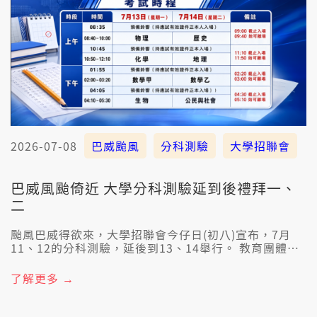
2026-07-08
巴威颱風
分科測驗
大學招聯會
巴威風颱倚近 大學分科測驗延到後禮拜一、
二
颱風巴威得欲來，大學招聯會今仔日(初八)宣布，7月
11、12的分科測驗，延後到13、14舉行。 教育團體表
示肯定，也講風颱過後考場可能會損害，而且考生若因
為車路斷去無法度考試，就愛有相關的配套措施。
了解更多 →