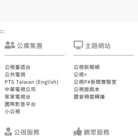
2冬內袂使閣考，食毒駛車捷和電子薰有關係，行政院欲
提出薰害防制法修法，強化管制電子薰。
:::
公廣集團
主題網站
公視臺語台
公視新聞網
公共電視
公視+
PTS Taiwan (English)
公視P#新聞實驗室
中華電視公司
公視遊戲本
客家電視台
國會頻道轉播
國際影音平台
小公視
公視服務
觀眾服務