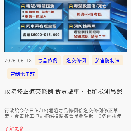
2026-06-18
毒品條例
道交條例
菸害防制法
管制電子菸
政院修正道交條例 食毒駛車、拒絕檢測吊照
行政院今仔日(6/18)通過毒品條例佮道交條例修正草
案，食毒駛車抑是拒絕檢驗攏會吊銷駕照，3冬內袂使閣
考，車嘛會沒收，食毒駛車害人重傷甚至死亡，這世人
攏袂使考駕照。 抑坐仝車的嘛會連帶處罰，吊銷駕照，
了解更多 →