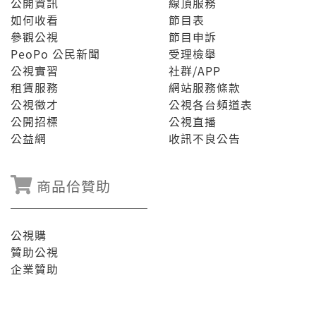
公開資訊
線頂服務
如何收看
節目表
參觀公視
節目申訴
PeoPo 公民新聞
受理檢舉
公視實習
社群/APP
租賃服務
網站服務條款
公視徵才
公視各台頻道表
公開招標
公視直播
公益網
收訊不良公告
商品佮贊助
公視購
贊助公視
企業贊助