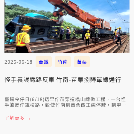
2026-06-18
台鐵
竹南
苗栗
怪手養護鐵路反車 竹南-苗栗捌賰單線通行
臺鐵今仔日(6/18)透早佇苗栗造橋山線做工程，一台怪
手煞反佇鐵枝路，致使竹南到苗栗西正線停駛，到甲下
晡2點40分才搶修好勢。
了解更多 →