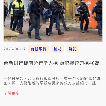
2026-06-17
台新銀行
搶劫
嫌犯
台新銀行板南分行予人搶 嫌犯攑鉸刀搶40萬
今仔日早起，台新銀行板南分行，有一个大約50歲的嫌
犯，攑一支對附近的早頓店提來的鉸刀去搶銀行，提走
40萬的現金，警方接著通報隨趕到位，共嫌犯壓制，佳
哉無人著傷，抑若犯案的動機閣愛理清。
了解更多 →