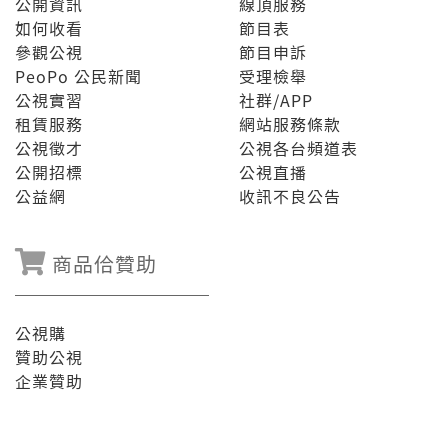
公開資訊
線頂服務
如何收看
節目表
參觀公視
節目申訴
PeoPo 公民新聞
受理檢舉
公視實習
社群/APP
租賃服務
網站服務條款
公視徵才
公視各台頻道表
公開招標
公視直播
公益網
收訊不良公告
商品佮贊助
公視購
贊助公視
企業贊助