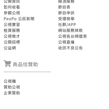
公開資訊
線頂服務
如何收看
節目表
參觀公視
節目申訴
PeoPo 公民新聞
受理檢舉
公視實習
社群/APP
租賃服務
網站服務條款
公視徵才
公視各台頻道表
公開招標
公視直播
公益網
收訊不良公告
商品佮贊助
公視購
贊助公視
企業贊助