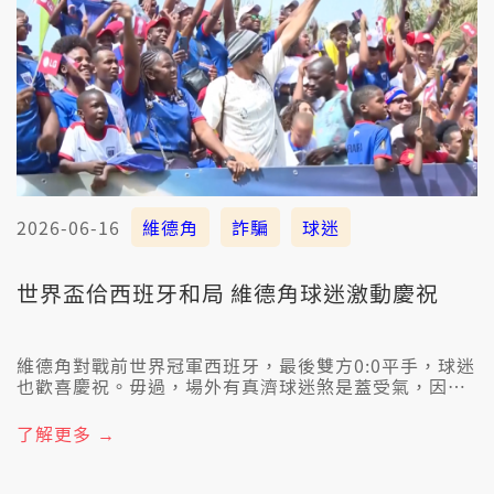
2026-06-16
維德角
詐騙
球迷
世界盃佮西班牙和局 維德角球迷激動慶祝
維德角對戰前世界冠軍西班牙，最後雙方0:0平手，球迷
也歡喜慶祝。毋過，場外有真濟球迷煞是蓋受氣，因為
予人詐騙，佇網路頂買著假的票，頂懸的條碼根本就掃
袂入去，予人擋佇咧外口。
了解更多 →