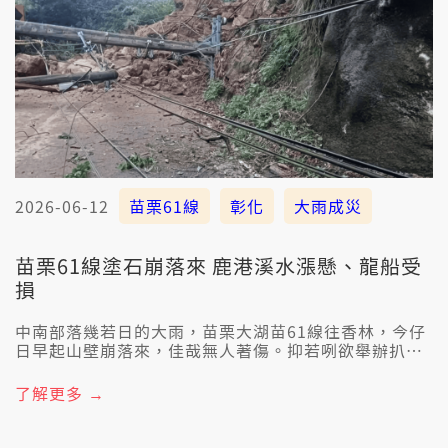
2026-06-12
苗栗61線
彰化
大雨成災
苗栗61線塗石崩落來 鹿港溪水漲懸、龍船受
損
中南部落幾若日的大雨，苗栗大湖苗61線往香林，今仔
日早起山壁崩落來，佳哉無人著傷。抑若咧欲舉辦扒龍
船比賽的彰化鹿港福鹿溪，水路攏糞埽，閣有兩隻龍船
害去，工作人員當無閒修理。另外，屏東高樹鄉廣興
了解更多 →
村，是水敨袂離，規條路攏黃塗水。