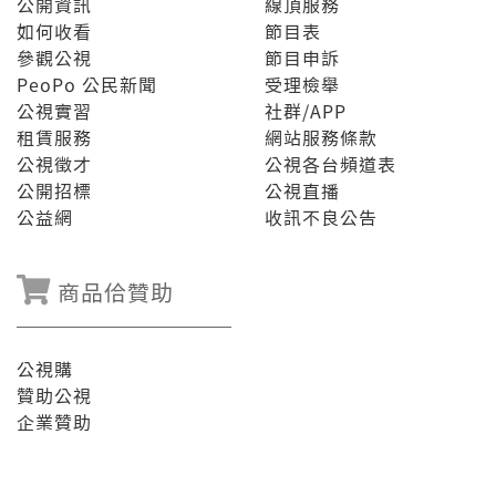
公開資訊
線頂服務
如何收看
節目表
參觀公視
節目申訴
PeoPo 公民新聞
受理檢舉
公視實習
社群/APP
租賃服務
網站服務條款
公視徵才
公視各台頻道表
公開招標
公視直播
公益網
收訊不良公告
商品佮贊助
公視購
贊助公視
企業贊助