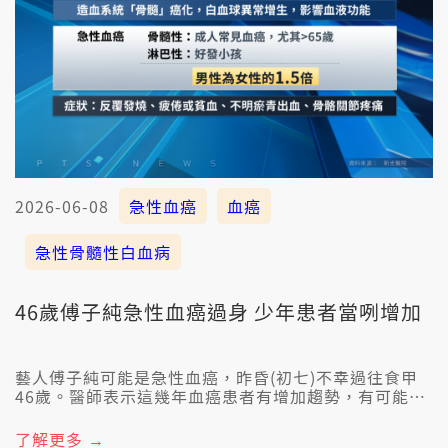
2026-06-08
急性血癌
血癌
急性骨髓性白血病
46歲傅子純急性血癌過身 少年患者當咧增加
藝人傅子純可能是急性血癌，昨昏(初七)不幸過往食甲
46歲。醫師表示這幾年血癌患者有增加趨勢，有可能和
基因突變、放射線影響等因素有牽連。 除了藥物治療急
性骨髓性白血病也會當做骨髓移殖，毋過血癌早期症狀
了解更多 →