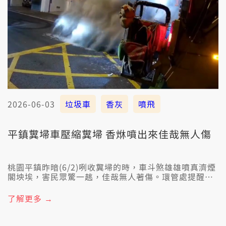
2026-06-03
垃圾車
香灰
噴飛
平鎮糞埽車壓縮糞埽 香烌噴出來佳哉無人傷
桃園平鎮昨暗(6/2)咧收糞埽的時，車斗煞雄雄噴真濟煙
閣坱埃，害民眾驚一趒，佳哉無人著傷。環管處提醒民
眾：處理香烌著愛謹慎，愛先共淋予澹、用塑膠袋仔包
咧，才閣交予清潔隊員，若無照規定行，上重會罰6000
了解更多 →
箍。