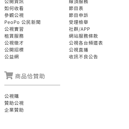
公開資訊
線頂服務
如何收看
節目表
參觀公視
節目申訴
PeoPo 公民新聞
受理檢舉
公視實習
社群/APP
租賃服務
網站服務條款
公視徵才
公視各台頻道表
公開招標
公視直播
公益網
收訊不良公告
商品佮贊助
公視購
贊助公視
企業贊助