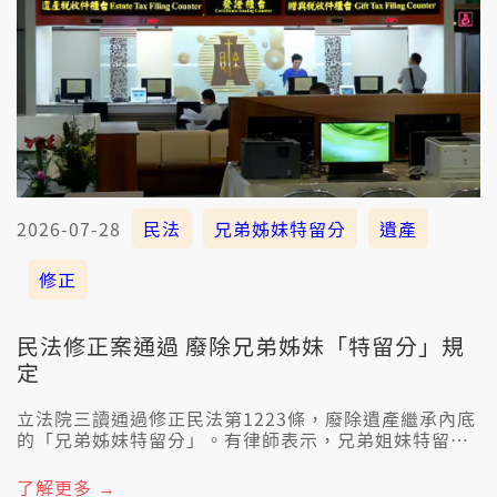
2026-07-28
民法
兄弟姊妹特留分
遺產
修正
民法修正案通過 廢除兄弟姊妹「特留分」規
定
立法院三讀通過修正民法第1223條，廢除遺產繼承內底
的「兄弟姊妹特留分」。有律師表示，兄弟姐妹特留分
是取消保障爾爾，In猶是有繼承權的，所以修法了後，
提早立遺囑成做蓋重要的代誌。
了解更多 →