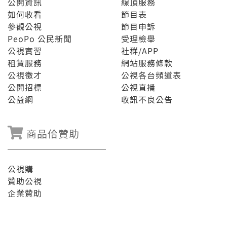
公開資訊
線頂服務
如何收看
節目表
參觀公視
節目申訴
PeoPo 公民新聞
受理檢舉
公視實習
社群/APP
租賃服務
網站服務條款
公視徵才
公視各台頻道表
公開招標
公視直播
公益網
收訊不良公告
商品佮贊助
公視購
贊助公視
企業贊助