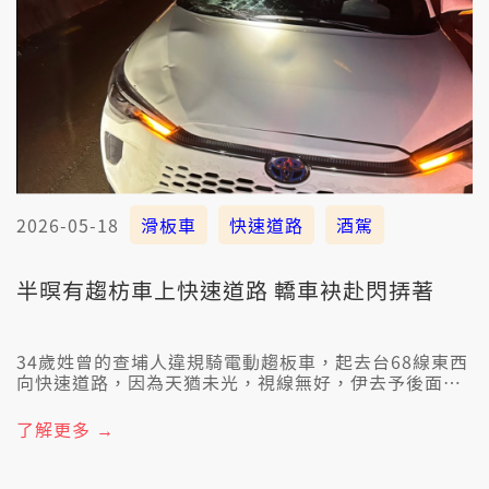
2026-05-18
滑板車
快速道路
酒駕
半暝有趨枋車上快速道路 轎車袂赴閃挵著
34歲姓曾的查埔人違規騎電動趨板車，起去台68線東西
向快速道路，因為天猶未光，視線無好，伊去予後面的
轎車撞一下真嚴重，送院了後佳哉無生命危險。尾手這
个騎趨板車的查埔人，有驗出酒測超標，警方照公共危
了解更多 →
險罪送辦。