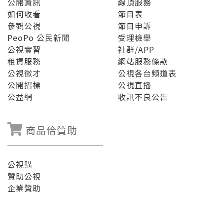
公開資訊
線頂服務
如何收看
節目表
參觀公視
節目申訴
PeoPo 公民新聞
受理檢舉
公視實習
社群/APP
租賃服務
網站服務條款
公視徵才
公視各台頻道表
公開招標
公視直播
公益網
收訊不良公告
商品佮贊助
公視購
贊助公視
企業贊助