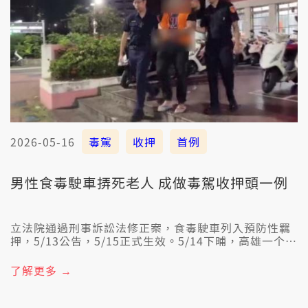
2026-05-16
毒駕
收押
首例
男性食毒駛車挵死老人 成做毒駕收押頭一例
立法院通過刑事訴訟法修正案，食毒駛車列入預防性羈
押，5/13公告，5/15正式生效。5/14下晡，高雄一个查
埔人涉嫌食毒駛車，挵死80歲的阿伯。高雄地檢署按照
新法，向法院聲押獲准，成做全國第一例。
了解更多 →