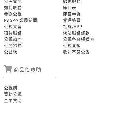
公開資訊
線頂服務
如何收看
節目表
參觀公視
節目申訴
PeoPo 公民新聞
受理檢舉
公視實習
社群/APP
租賃服務
網站服務條款
公視徵才
公視各台頻道表
公開招標
公視直播
公益網
收訊不良公告
商品佮贊助
公視購
贊助公視
企業贊助