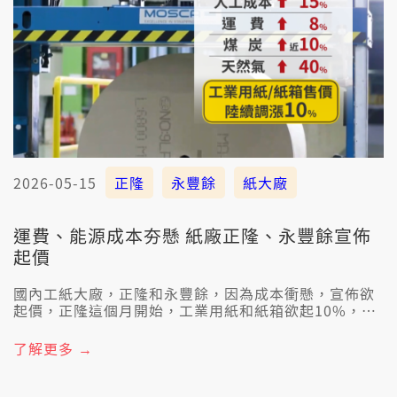
2026-05-15
正隆
永豐餘
紙大廠
運費、能源成本夯懸 紙廠正隆、永豐餘宣佈
起價
國內工紙大廠，正隆和永豐餘，因為成本衝懸，宣佈欲
起價，正隆這個月開始，工業用紙和紙箱欲起10%，永
豐餘會針對高成本的訂單，共客戶協商調整價數，和咱
日常生活較有關係的衛生紙，暫時無宣佈欲起。
了解更多 →