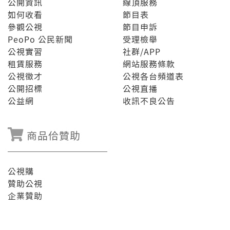
公開資訊
線頂服務
如何收看
節目表
參觀公視
節目申訴
PeoPo 公民新聞
受理檢舉
公視實習
社群/APP
租賃服務
網站服務條款
公視徵才
公視各台頻道表
公開招標
公視直播
公益網
收訊不良公告
商品佮贊助
公視購
贊助公視
企業贊助