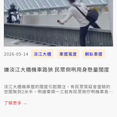
2026-05-14
淡江大橋
車道寬度
躺臥車道
嫌淡江大橋機車路狹 民眾倒咧用身懸量闊度
淡江大橋機車道的闊度引起關注，有民眾質疑會當騎的
空間無到2米半，咧通車頭一工就有民眾倒佇咧機車島頂
懸用身懸去量寬度，閣翕影片鋪上網路，毋過這款的行
為已經違法，著愛食罰單。
了解更多 →