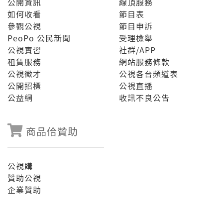
公開資訊
線頂服務
如何收看
節目表
參觀公視
節目申訴
PeoPo 公民新聞
受理檢舉
公視實習
社群/APP
租賃服務
網站服務條款
公視徵才
公視各台頻道表
公開招標
公視直播
公益網
收訊不良公告
商品佮贊助
公視購
贊助公視
企業贊助