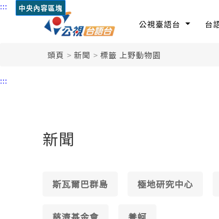
:::
中央內容區塊
公視臺語台
台
頭頁
新聞
標籤 上野動物園
:::
新聞
斯瓦爾巴群島
極地研究中心
慈濟基金會
養蚵