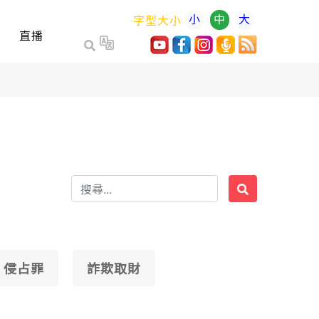
小
中
大
字型大小
直播
侵占罪
詐欺取財