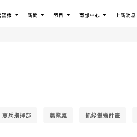
語智識
新聞
節目
南部中心
上新消息
憲兵指揮部
農業處
抓綠鬣蜥計畫