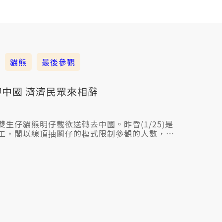
貓熊
最後參觀
轉中國 濟濟民眾來相辭
生仔貓熊明仔載欲送轉去中國。昨昏(1/25)是
工，閣以線頂抽鬮仔的模式限制參觀的人數，真