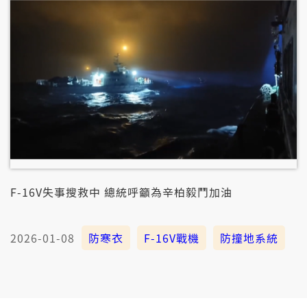
F-16V失事搜救中 總統呼籲為辛柏毅鬥加油
2026-01-08
防寒衣
F-16V戰機
防撞地系統