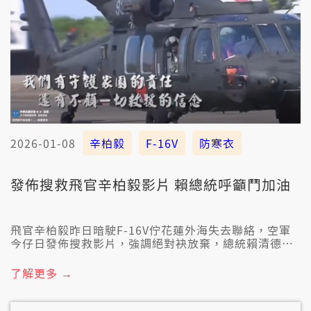
2026-01-08
辛柏毅
F-16V
防寒衣
發佈搜救飛官辛柏毅影片 賴總統呼籲鬥加油
飛官辛柏毅昨日暗駛F-16V佇花蓮外海失去聯絡，空軍
今仔日發佈搜救影片，強調絕對袂放棄，總統賴清德表
示，國軍、海巡攏加入搜救行動，希望逐家替飛官祈
禱。針對防寒衣、自動防挵地系統的問題，空軍回應，
了解更多 →
1300領防寒飛行衫有咧交貨，3月底完成，國防部長顧
立雄也講，自動防挵地系統拚明年攏裝起去。